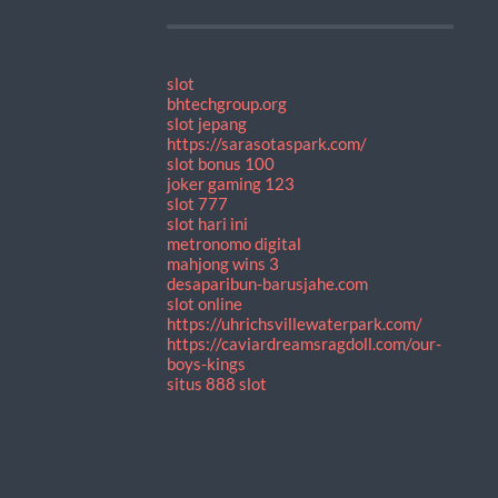
slot
bhtechgroup.org
slot jepang
https://sarasotaspark.com/
slot bonus 100
joker gaming 123
slot 777
slot hari ini
metronomo digital
mahjong wins 3
desaparibun-barusjahe.com
slot online
https://uhrichsvillewaterpark.com/
https://caviardreamsragdoll.com/our-
boys-kings
situs 888 slot