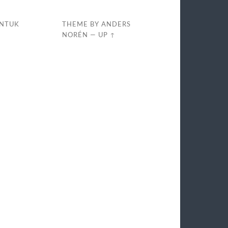
UNTUK
THEME BY
ANDERS
NORÉN
—
UP ↑