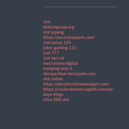
slot
bhtechgroup.org
slot jepang
https://sarasotaspark.com/
slot bonus 100
joker gaming 123
slot 777
slot hari ini
metronomo digital
mahjong wins 3
desaparibun-barusjahe.com
slot online
https://uhrichsvillewaterpark.com/
https://caviardreamsragdoll.com/our-
boys-kings
situs 888 slot