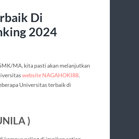
rbaik Di
nking 2024
SMK/MA, kita pasti akan melanjutkan
iversitas
website NAGAHOKI88
.
berapa Universitas terbaik di
UNILA )
i kampus paling di impikan setiap